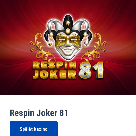
Respin Joker 81
Spēlēt kazino