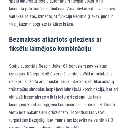
spēļu automātu, spēļu automātam Respin Joker 81 ir
laimesta palielināšanas funkcija. Varat divkāršot savu laimestu
vairākas reizes, izmantojot funkciju Gamble (risks), jums ir
tikai jāuzmin apgrieztās kārts krāsa.
Bezmaksas atkārtots grieziens ar
fiksētu laimējošo kombināciju
Spēļu automāta Respin Joker 81 bonusiem nav veiktas
izmaiņas. Kā iepriekšējā versijā, simbols Wild ir melnbalts
džokers ar zelta acu masku. Tas kā džokers ne tikai aizstāj
trūkstošus simbolus iespējami laimējošā kombinācijā, bet arī
aktivizē
bezmaksas atkārtotu griezienu
. Ja tas ir
laimējošā kombinācijā, visi kombinācijas simboli tiek fiksēti
vietā līdz nākamajam griezienam. Teorētiski tas varētu
turpināties bezgalīgi, bet mums tas izdevās ne vairāk kā 3
reizes. Vai jums izdosies mūs pārspēt?