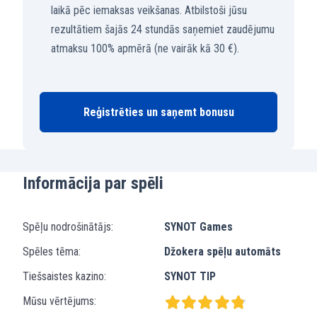
laikā pēc iemaksas veikšanas. Atbilstoši jūsu
rezultātiem šajās 24 stundās saņemiet zaudējumu
atmaksu 100% apmērā (ne vairāk kā 30 €).
Reģistrēties un saņemt bonusu
Informācija par spēli
Spēļu nodrošinātājs:
SYNOT Games
Spēles tēma:
Džokera spēļu automāts
Tiešsaistes kazino:
SYNOT TIP
Mūsu vērtējums: