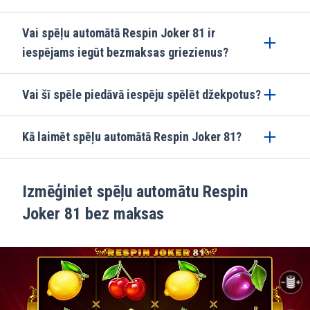
Vai spēļu automātā Respin Joker 81 ir
iespējams iegūt bezmaksas griezienus?
Vai šī spēle piedāvā iespēju spēlēt džekpotus?
Kā laimēt spēļu automātā Respin Joker 81?
Izmēģiniet spēļu automātu Respin
Joker 81 bez maksas