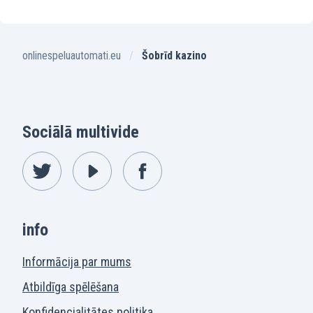
onlinespeluautomati.eu
Šobrīd kazino
Sociālā multivide
info
Informācija par mums
Atbildīga spēlēšana
Konfidencialitātes politika