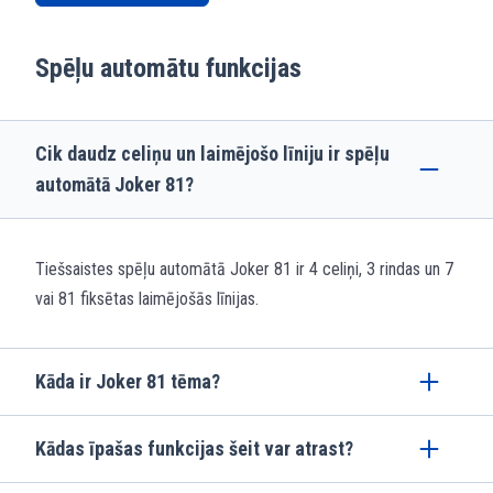
Spēļu automātu funkcijas
Cik daudz celiņu un laimējošo līniju ir spēļu
automātā Joker 81?
Tiešsaistes spēļu automātā Joker 81 ir 4 celiņi, 3 rindas un 7
vai 81 fiksētas laimējošās līnijas.
Kāda ir Joker 81 tēma?
Kādas īpašas funkcijas šeit var atrast?