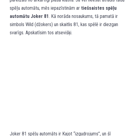
spēļu automātu, mēs iepazīstinām ar
tiešsaistes spēļu
automātu Joker 81
. Kā norāda nosaukums, tā pamatā ir
simbols Wild (džokers) un skaitlis 81, kas spēlē ir diezgan
svarīgs. Apskatīsim tos atsevišķi.
Joker 81 spēļu automāts ir Kajot “izgudrojums”, un šī