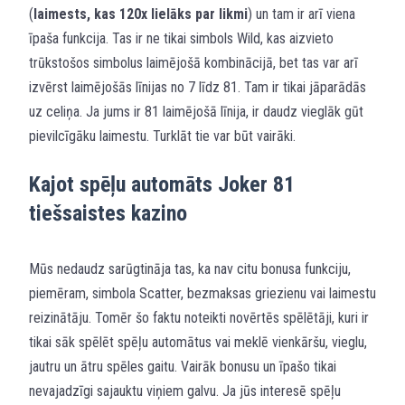
(
laimests, kas 120x lielāks par likmi
) un tam ir arī viena
īpaša funkcija. Tas ir ne tikai simbols Wild, kas aizvieto
trūkstošos simbolus laimējošā kombinācijā, bet tas var arī
izvērst laimējošās līnijas no 7 līdz 81. Tam ir tikai jāparādās
uz celiņa. Ja jums ir 81 laimējošā līnija, ir daudz vieglāk gūt
pievilcīgāku laimestu. Turklāt tie var būt vairāki.
Kajot spēļu automāts Joker 81
tiešsaistes kazino
Mūs nedaudz sarūgtināja tas, ka nav citu bonusa funkciju,
piemēram, simbola Scatter, bezmaksas griezienu vai laimestu
reizinātāju. Tomēr šo faktu noteikti novērtēs spēlētāji, kuri ir
tikai sāk spēlēt spēļu automātus vai meklē vienkāršu, vieglu,
jautru un ātru spēles gaitu. Vairāk bonusu un īpašo tikai
nevajadzīgi sajauktu viņiem galvu. Ja jūs interesē spēļu