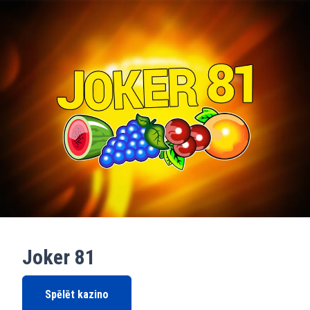
Joker 81
Spēlēt kazino