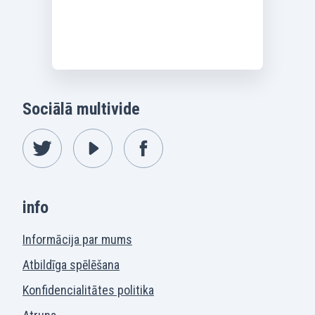
Sociālā multivide
info
Informācija par mums
Atbildīga spēlēšana
Konfidencialitātes politika