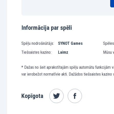
Informācija par spēli
Spēļu nodrošinātājs:
SYNOT Games
Spēles
Tiešsaistes kazino:
Laimz
Mūsu v
* Dažas no šeit aprakstītajām spēļu automātu funkcijām var
var ierobežot normatīvie akti. Dažādos tiešsaistes kazino va
Kopīgota