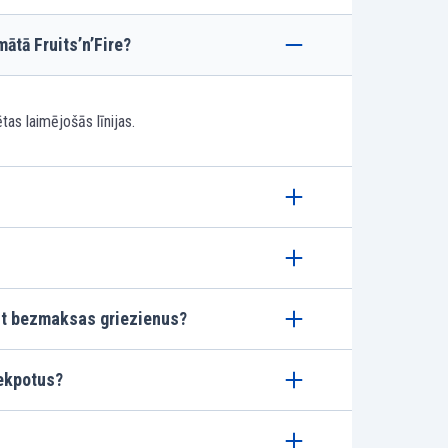
mātā Fruits’n’Fire?
tas laimējošās līnijas.
gūt bezmaksas griezienus?
žekpotus?