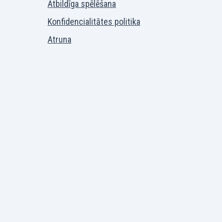
Atbildīga spēlēšana
Konfidencialitātes politika
Atruna