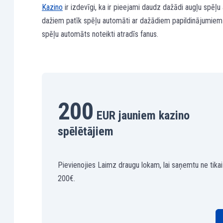
Kazino
ir izdevīgi, ka ir pieejami daudz dažādi augļu spēļu
dažiem patīk spēļu automāti ar dažādiem papildinājumiem
spēļu automāts noteikti atradīs fanus.
200
EUR jauniem kazino
spēlētājiem
Pievienojies Laimz draugu lokam, lai saņemtu ne tikai
200€.