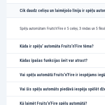
Cik daudz celiņu un laimējošo līniju ir spēļu auto
Spēļu automātam Fruits’n’Fire ir 5 celiņi, 3 rindas un 5 fiksē
Kāda ir spēļu’ automāta Fruits’n’Fire tēma?
Kādas īpašas funkcijas šeit var atrast?
Vai spēļu automātā Fruits’n’Fire ir iespējams ie
Vai šis spēļu automāts piedāvā iespēju spēlēt d
Kā laimēt Fruits’n’Fire spēļu automātā?