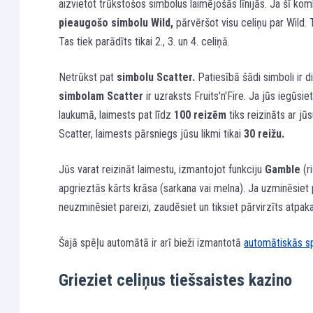
aizvietot trūkstošos simbolus laimējošās līnijās. Ja šī komb
pieaugošo simbolu Wild,
pārvēršot visu celiņu par Wild. 
Tas tiek parādīts tikai 2., 3. un 4. celiņā.
Netrūkst pat
simbolu Scatter.
Patiesībā šādi simboli ir di
simbolam Scatter
ir uzraksts Fruits'n'Fire. Ja jūs iegūs
laukumā, laimests pat līdz
100 reizēm
tiks reizināts ar jūs
Scatter, laimests pārsniegs jūsu likmi tikai
30 reižu.
Jūs varat reizināt laimestu, izmantojot funkciju
Gamble
(ri
apgrieztās kārts krāsa (sarkana vai melna). Ja uzminēsiet p
neuzminēsiet pareizi, zaudēsiet un tiksiet pārvirzīts atpaka
Šajā spēļu automātā ir arī bieži izmantotā
automātiskās s
Grieziet celiņus tiešsaistes kazino