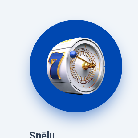
Spēļu